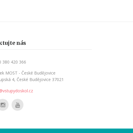
tujte nás
0 380 420 366
ek MOST - České Budějovice
upská 4, České Budějovice 37021
@vstupydoskol.cz