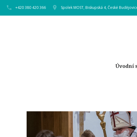
+420 380 420 366
Spolek MOST, Biskupská 4, České Budějovic
Úvodní 