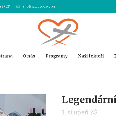
e 37021
info@vstupydoskol.cz
strana
O nás
Programy
Naši lektoři
Legendární
1. stupeň ZŠ