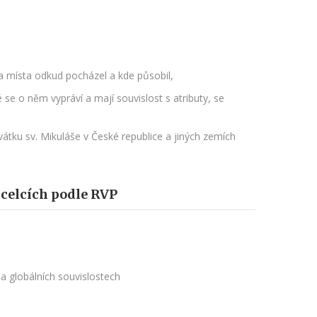
a místa odkud pocházel a kde působil,
se o něm vypráví a mají souvislost s atributy, se
svátku sv. Mikuláše v České republice a jiných zemích
 celcích podle RVP
a globálních souvislostech