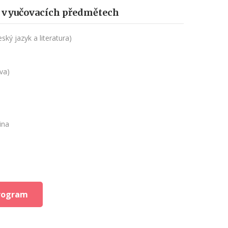
h vyučovacích předmětech
ký jazyk a literatura)
va)
ina
rogram